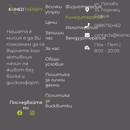
ул. Попово
Всички
Физиотерапия
10, Лозенец,
услуги
София
Кинезитерапия
Цени
0886750462
Иглотерапия
Нашата е
Запиши
contacts@kaine
мисия е да Ви
час
Вендузотерапия
помогнем да се
Пон - Пет |
За нас
върнете към
8:00 - 20:00
активния
Общи
начин на
условия
живот без
Политика
болка и
за лични
дискомфорт
данни
Политика
за
Последвайте
бисквитки
ни