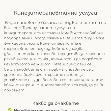
Кинезитерапевтични услуги
Възстановете баланса и подвижността си
В Kainezi Therapy, нашите услуги по
кинезитерапия са насочени към възстановяване,
подобряване и поддържане на вашата физическа
функционалност. Кинезитерапията е
терапевтичен подход, който използва
движението като основно средство за лечение и
рехабилитация. функционалност и да подобрят
качеството на живот. Независимо дали се
възстановявате от травма, справяте се с
хронична болка или търсите начини за
управление на здравословни състояния, нашите
квалифицирани физиотерапевти са тук, за да ви
помогнат.
Какво да очаквате
Индивидуален подход
: Персонализиран план