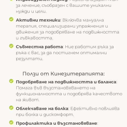
за лечение, съобразен с вашите уникални
нужди и цели.
Активни техники
: Включва мануална
терапия, специализирани упражнения и
движения за подобряване на подвижността
и гъвкавостта.
Съвместна работа
: Ние работим ръка за
ръка с вас, за да постигнем оптимални
резултати.
Ползи от Кинезитерапията:
Подобряване на подвижността и баланса
:
Помага във възстановяването на
функционалността и подобрява качеството
на живот.
Облекчаване на болка
: Ефективно повлиява
при болка и дискомфорт.
Профилактика и възстановяване
: